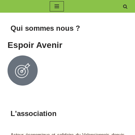
Aller
au
Qui sommes nous ?
contenu
Espoir Avenir
L'association
Acteur économique et solidaire du Valenciennois depuis