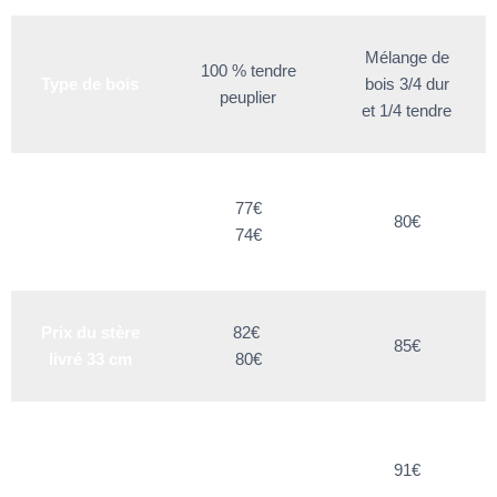
Mélange de
100 % tendre
Type de bois
bois 3/4 dur
peuplier
et 1/4 tendre
Prix du stère
77€
livré 45/50
80€
74€
cm
Prix du stère
82€
85€
livré 33 cm
80€
Prix du stère
livré
91€
20/25cm