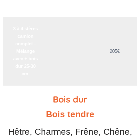
20/25cm
3 à 4 stères
camion
complet -
Mélange
205€
avec + bois
dur 25-30
cm
Bois dur
Bois tendre
Hêtre, Charmes, Frêne, Chêne,