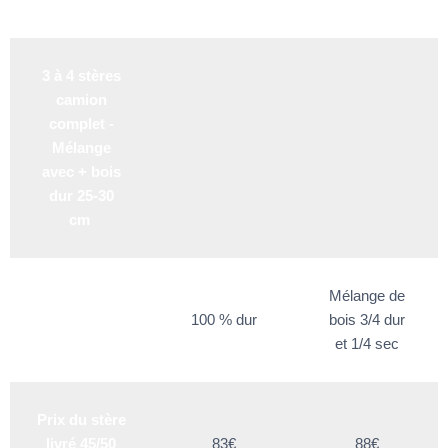
3 à 4 stères
camion
complet -
Mélange
avec + bois
dur 25-30
cm
Mélange de
Type de bois
100 % dur
bois 3/4 dur
et 1/4 sec
Prix du stère
livré 45/50
83€
88€