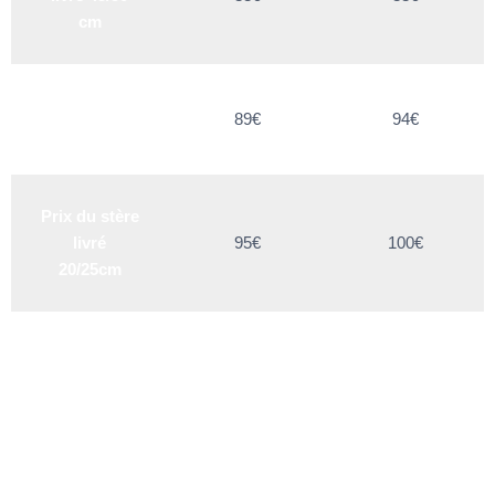
cm
Prix du stère
89€
94€
livré 33 cm
Prix du stère
livré
95€
100€
20/25cm
3 à 4 stères
camion
complet -
Mélange
avec + bois
dur 25-30