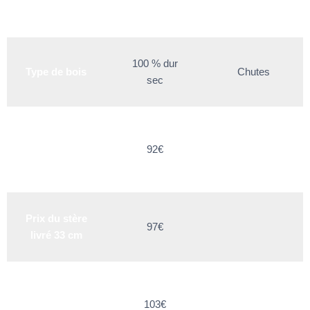
cm
100 % dur
Type de bois
Chutes
sec
Prix du stère
livré 45/50
92€
cm
Prix du stère
97€
livré 33 cm
Prix du stère
livré
103€