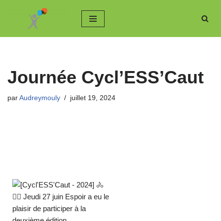
Aller
au
contenu
Journée Cycl’ESS’Caut
par
Audreymouly
juillet 19, 2024